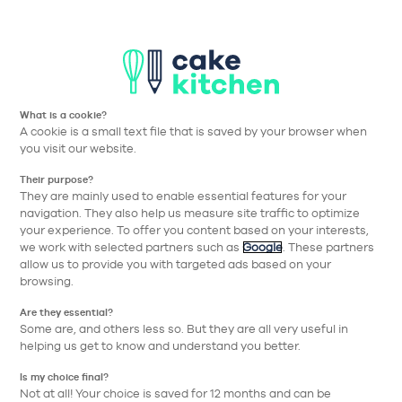
T
Aller à la navigation prin
Aller au contenu principa
Mentions Légales & Conditions
What is a cookie?
générales d'utilisation
A cookie is a small text file that is saved by your browser when
you visit our website.
Their purpose?
They are mainly used to enable essential features for your
navigation. They also help us measure site traffic to optimize
I. Mentions légales
your experience. To offer you content based on your interests,
we work with selected partners such as
Google
. These partners
allow us to provide you with targeted ads based on your
a. Editeur du Site
browsing.
Vous êtes actuellement connecté au site de la
Are they essential?
Some are, and others less so. But they are all very useful in
société CKBF accessible à l’adresse
helping us get to know and understand you better.
www.cakekitchen.fr
Is my choice final?
Ce Site est édité par la Société CKBF, au capital de
Not at all! Your choice is saved for 12 months and can be