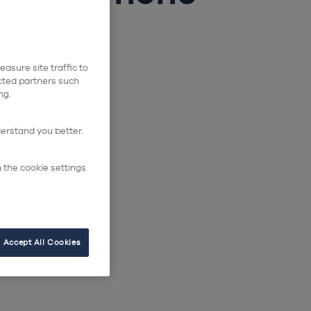
erra
asure site traffic to
ected partners such
ng.
ne Sierra
derstand you better.
n the cookie settings
Accept All Cookies