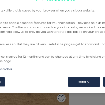
Si
 text file that is saved by your browser when you visit our website.
ed to enable essential features for your navigation. They also help us me
rience. To offer you content based on your interests, we work with sel
partners allow us to provide you with targeted ads based on your browsi
14. Chê
rs less so. But they are all very useful in helping us get to know and un
hoice is saved for 12 months and can be changed at any time by clicking o
he page.
ue cookies
s
Reject All