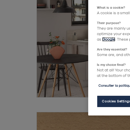
What is a cookie?
A cookie is a small
Their purpose?
They are mainly us
optimize your expe
as
Google
. These 
Are they essential?
Some are, and othe
Is my choice final?
Not at all! Your c
at the bottom of t
Consulter la politiq
Cookies Setting