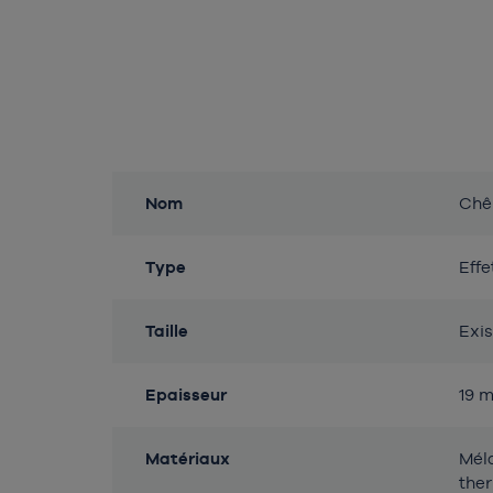
Détails du produit
Propriétés
Valeurs
Nom
Chê
Type
Effe
Taille
Exis
Epaisseur
19 
Matériaux
Méla
the