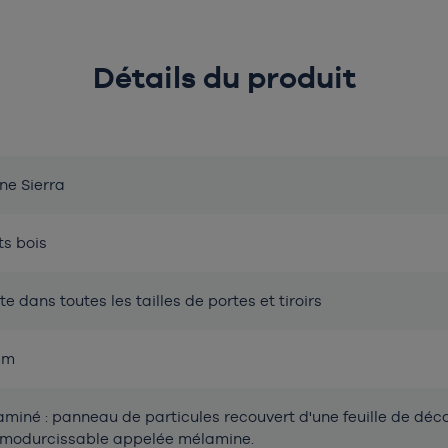
Détails du produit
ne Sierra
ts bois
te dans toutes les tailles de portes et tiroirs
mm
miné : panneau de particules recouvert d'une feuille de déc
Chargement en cours, veuillez
rmodurcissable appelée mélamine.