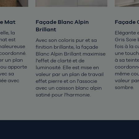
ie Mat
Façade Blanc Alpin
Façade G
Brillant
lle, la
Elégante e
mat est
Gris Soie 
Avec son coloris pur et sa
chaleureuse
fois à la 
finition brillante, la façade
 coordonné.
une touch
Blanc Alpin Brillant maximise
er un plan
à sa teint
l'effet de clarté et de
 ou apporte
coordonne
luminosité. Elle est mise en
vec sa
même coul
valeur par un plan de travail
iée avec
valeur par
effet pierre et on l'associe
sombre.
avec un caisson blanc alpin
satiné pour l'harmonie.