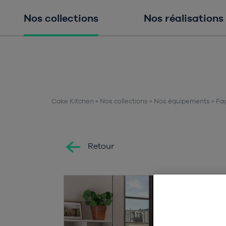
Nos collections
Nos réalisations
Cake Kitchen
Nos collections
Nos équipements
Fa
Retour