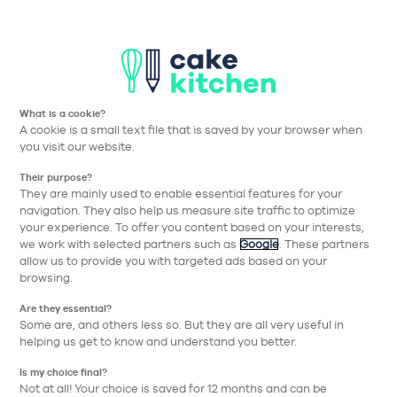
Aller à la navigation prin
Aller au contenu principa
Nos collections
Nos réalisations
Nos conseils
What is a cookie?
Guide
A cookie is a small text file that is saved by your browser when
you visit our website.
du métré
Their purpose?
They are mainly used to enable essential features for your
navigation. They also help us measure site traffic to optimize
Le métré par le magasin
your experience. To offer you content based on your interests,
we work with selected partners such as
Google
. These partners
Je réalise le métré moi-même
allow us to provide you with targeted ads based on your
browsing.
Le matériel nécessaire
Mesurer ma pièce et ses ouvertures
Are they essential?
Some are, and others less so. But they are all very useful in
Mesurer l’emplacement des éléments techniques
helping us get to know and understand you better.
Vérifier l’accès à mon logement
Is my choice final?
Not at all! Your choice is saved for 12 months and can be