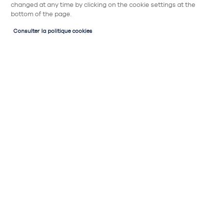
changed at any time by clicking on the cookie settings at the
bottom of the page.
Consulter la politique cookies
Vérifier l’accès à mon logement
Pour vous permettre d’anticiper la livraison
ou le retrait de votre cuisine, posez-vous
plusieurs questions :
Si je suis en étage, un ascenseur est il
disponible ?
Quelles sont ses dimensions?
Et si non, quelle est la dimension des escaliers ?
Quelle est la dimension du plan de travail
?