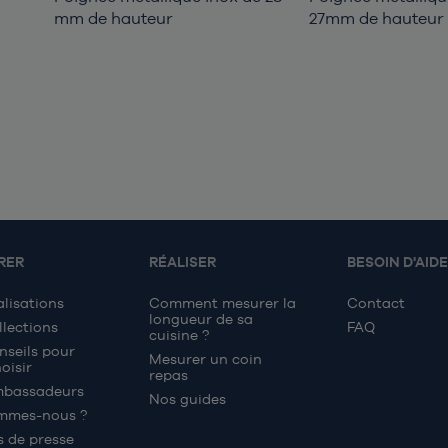
mm de hauteur
27mm de hauteur
RER
RÉALISER
BESOIN D'AIDE
alisations
Comment mesurer la
Contact
longueur de sa
llections
FAQ
cuisine ?
nseils pour
Mesurer un coin
oisir
repas
mbassadeurs
Nos guides
mmes-nous ?
s de presse