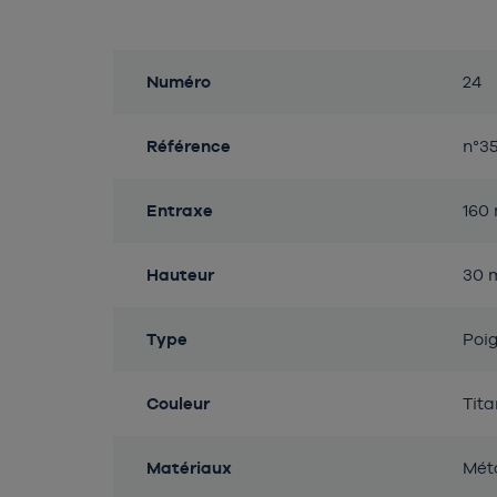
Détails du produit
Propriétés
Valeurs
Numéro
24
Référence
n°3
Entraxe
160
Hauteur
30 
Type
Poi
Couleur
Tit
Matériaux
Mét