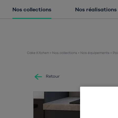
Nos collections
Nos réalisations
Cake Kitchen
Nos collections
Nos équipements
Poi
Retour