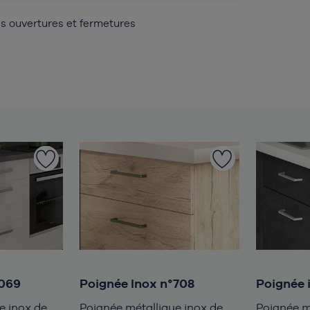
s ouvertures et fermetures
°069
Poignée Inox n°708
Poignée 
e inox de
Poignée métallique inox de
Poignée m