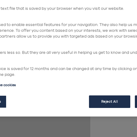
 text file that is saved by your browser when you visit our website.
in
ed to enable essential features for your navigation. They also help us me
rience. To offer you content based on your interests, we work with sel
partners allow us to provide you with targeted ads based on your browsi
Industri
rs less so. But they are all very useful in helping us get to know and un
hoice is saved for 12 months and can be changed at any time by clicking o
he page.
ue cookies
s
Reject All