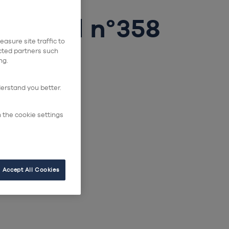
dustriel n°358
asure site traffic to
ected partners such
ng.
el 24, n°358
derstand you better.
n the cookie settings
Accept All Cookies