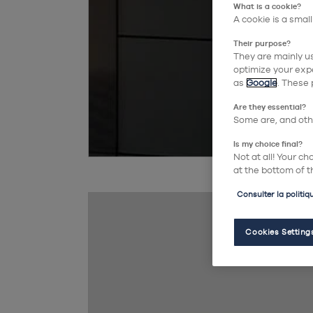
What is a cookie?
A cookie is a small
Their purpose?
They are mainly us
optimize your expe
as
Google
. These 
Are they essential?
Some are, and othe
Is my choice final?
Not at all! Your c
at the bottom of t
Consulter la politiq
Cookies Setting