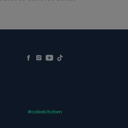
Facebook
Instagram
Youtube
Tiktok
#cakekitchen