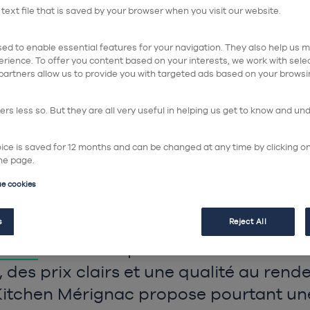
55 avenue de la S
 text file that is saved by your browser when you visit our website.
33700 Mérignac
ed to enable essential features for your navigation. They also help us me
Horaires :
rience. To offer you content based on your interests, we work with sel
partners allow us to provide you with targeted ads based on your browsi
Lundi au samedi : 
Dimanche : Fermé
rs less so. But they are all very useful in helping us get to know and un
hoice is saved for 12 months and can be changed at any time by clicking o
he page.
Je prends re
ue cookies
s
Reject All
iance
au Haillan peut vite devenir un c
es prix clairs et une qualité au rend
Kitchen Mérignac propose pourtant une