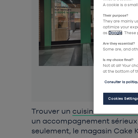
A cookie is a small
Their purpose?
They are mainly us
optimize your expe
as
Google
. These 
Are they essential?
Some are, and othe
Is my choice final?
Not at all! Your c
at the bottom of t
Consulter la politiq
Cookies Setting
Trouver un
cuisiniste de conf
un accompagnement sérieux, d
seulement, le magasin Cake 