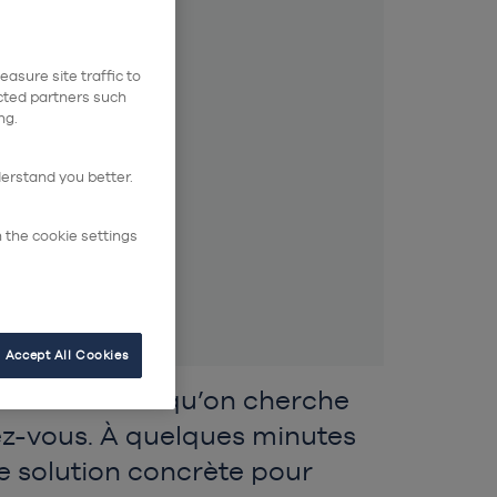
omme
asure site traffic to
ected partners such
ng.
9h30 à 20h00
derstand you better.
n the cookie settings
ndez-vous
Accept All Cookies
asse-tête lorsqu’on cherche
ez-vous. À quelques minutes
 solution concrète pour