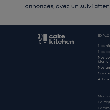
annoncés, avec un suivi attent
EXPLO
Nos ré
Nos co
Nos co
bien ch
Nos a
Qui so
Article
Mentio
Politiq
Paramè