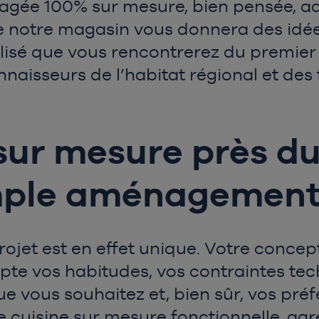
agée 100% sur mesure, bien pensée, ad
de notre magasin vous donnera des idée
é que vous rencontrerez du premier cr
onnaisseurs de l’habitat régional et d
sur mesure près du 
imple aménagemen
ojet est en effet unique. Votre conc
te vos habitudes, vos contraintes tec
ue vous souhaitez et, bien sûr, vos pré
e cuisine sur mesure fonctionnelle, agr