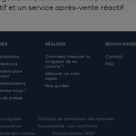
if et un service après-vente réactif.
RER
RÉALISER
BESOIN D'AIDE
alisations
Comment mesurer la
Contact
longueur de sa
llections
FAQ
cuisine ?
nseils pour
Mesurer un coin
oisir
repas
mbassadeurs
Nos guides
mmes-nous ?
s de presse
ns légales
Politique de protection des données
ue cookies
Accessibilité : non conforme
tres des cookies
©Cake kitchen 2020