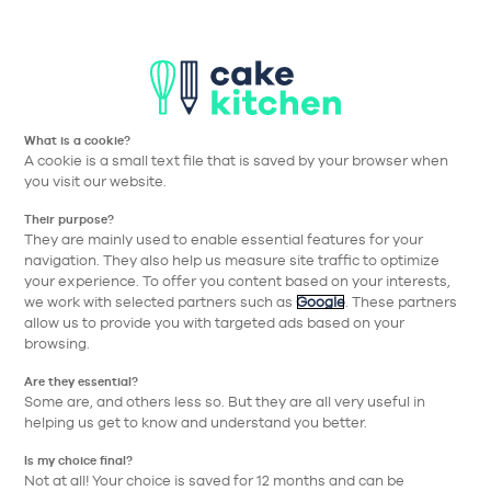
T
Aller à la navigation prin
Aller au contenu principa
Cake Kitchen
Nos collections
#27 Cuisine Chêne Sierra Effet Bois
What is a cookie?
A cookie is a small text file that is saved by your browser when
Retour
you visit our website.
Their purpose?
They are mainly used to enable essential features for your
navigation. They also help us measure site traffic to optimize
your experience. To offer you content based on your interests,
we work with selected partners such as
Google
. These partners
allow us to provide you with targeted ads based on your
browsing.
Are they essential?
Some are, and others less so. But they are all very useful in
helping us get to know and understand you better.
Is my choice final?
Not at all! Your choice is saved for 12 months and can be