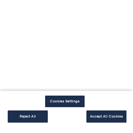
voyez ? Grâce à notre
outil de conception de
cuisine en 3D
, vous pouvez déjà visualiser votre
cuisine équipée !
Equipements non inclus dans le prix de cette
cuisine :
Un évier double et son mitigeur
6 électroménagers : une table de cuisson, une
hotte, un four, un réfrigérateur, un lave-
vaisselle, un micro-ondes
Une crédence de 20 cm
Cookies Settings
Vous aimez l’effet chêne ? Et si vous jetiez un œil à
notre
cuisine effet chêne et bleu fjord avec îlot
Reject All
Accept All Cookies
central
?