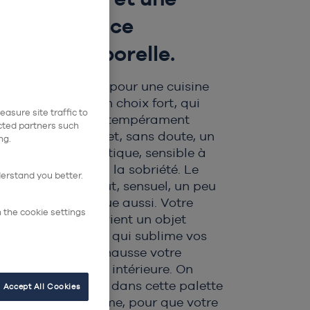
élégance
intemporelle.
Se décider pour une cuisine
noire est un choix fort, qui
asure site traffic to
dénote un tempérament
ected partners such
déterminé et, sans doute, un
ng.
esprit artistique, sensible à
l’épure et à la sobriété. Le
derstand you better.
noir est brut, sensuel, un peu
énigmatique aussi. Votre
n the cookie settings
cuisine
devient un objet
esthétique, qui sublime vos
plats et rehausse votre
décoration intérieure. On
vous guide dans cette palette
Accept All Cookies
monochrome, pour que votre