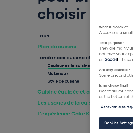
choisir
What is a cookie?
A cookie is a small
Tous
Their purpose?
Plan de cuisine
They are mainly us
optimize your expe
Tendances cuisine et déco
as
Google
. These 
Couleur de la cuisine
Are they essential?
Matériaux
Some are, and othe
Style de cuisine
Is my choice final?
Cuisine équipée et aménagée
Not at all! Your c
at the bottom of t
Les usages de la cuisine
Consulter la politiq
L'expérience Cake Kitchen
Cookies Setting