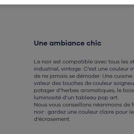
Une ambiance chic
Le noir est compatible avec tous les s
industriel, vintage. C’est une couleur
de ne jamais se démoder. Une cuisine 
valeur des touches de couleur soigneus
potager d’herbes aromatiques, le bois 
luminosité d’un tableau pop art.
Nous vous conseillons néanmoins de f
noir : gardez une couleur claire pour l
d’écrasement.